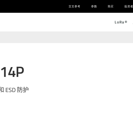
交叉参考
参数
购买
投资
L
o
R
a
®
514P
涌和 ESD 防护