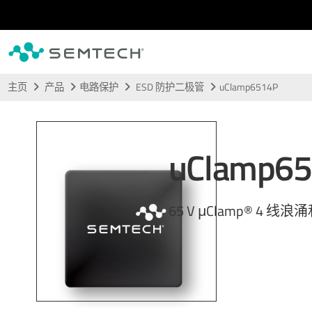
跳转至主要内容
主页
产品
电路保护
ESD 防护二极管
uClamp6514P
uClamp6
65 V μClamp® 4 线浪