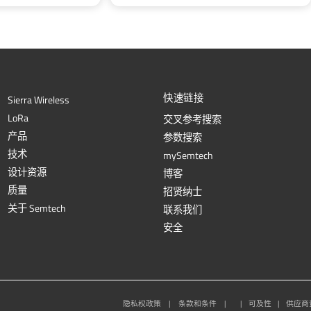
快速链接
Sierra Wireless
L
o
R
a
交叉参考搜索
产品
参数搜索
技术
mySemtech
设计资源
博客
质量
招贤纳士
关于 Semtech
联系我们
安全
隐私权政策
|
条款和条件
|
|
可及性
|
供应商