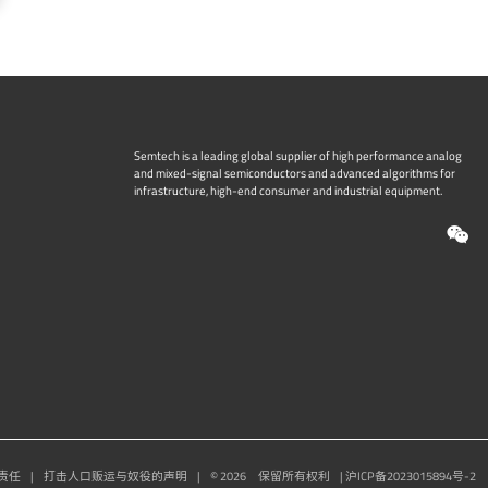
Semtech is a leading global supplier of high performance analog
and mixed-signal semiconductors and advanced algorithms for
infrastructure, high-end consumer and industrial equipment.
W
责任
|
打击人口贩运与奴役的声明
|
©
2026
保留所有权利
| 沪ICP备2023015894号-2