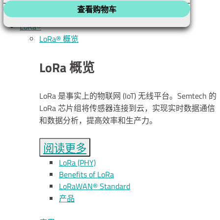
查看购物车
L
o
R
a
®
L
o
R
a
® 概览
L
o
R
a
概览
LoRa 是事实上的物联网 (IoT) 无线平台。Semtech 的
LoRa 芯片组将传感器连接到云，实现实时数据通信
和数据分析，提高效率和生产力。
阅读更多
L
o
R
a
(PHY)
Benefits of L
o
R
a
L
o
R
a
WAN® Standard
产品