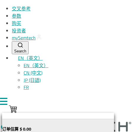
跳转至主要内容
交叉参考
参数
购买
投资者
my
S
emtech
Search
EN（英文）
EN（英文）
CN (中文)
JP (日語)
FR
订单估算
$ 0.00