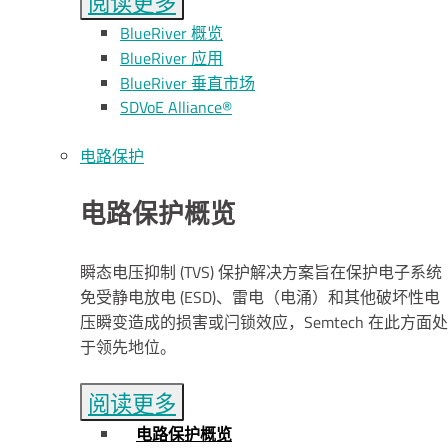
阅读更多
B
lue
R
iver
概览
B
lue
R
iver
应用
BlueRiver 垂直市场
SDV
o
E Alliance®
电路保护
电路保护概览
瞬态电压抑制 (TVS) 保护解决方案旨在保护电子系统
免受静电放电 (ESD)、雷电（电涌）和其他破坏性电
压瞬变造成的损害或闩锁效应，Semtech 在此方面处
于领先地位。
阅读更多
电路保护概览