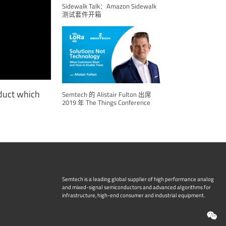
Sidewalk Talk：Amazon Sidewalk
测试套件开箱
oduct which
Semtech 的 Alistair Fulton 出席
2019 年 The Things Conference
Semtech is a leading global supplier of high performance analog
and mixed-signal semiconductors and advanced algorithms for
infrastructure, high-end consumer and industrial equipment.
W