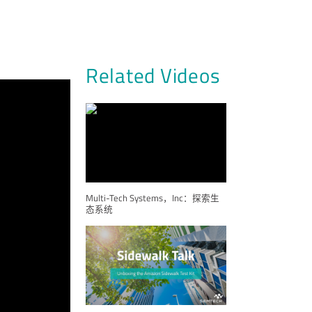
Related Videos
Multi-Tech Systems，Inc：探索生
态系统