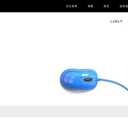
交叉参考
参数
购买
投资
L
o
R
a
®