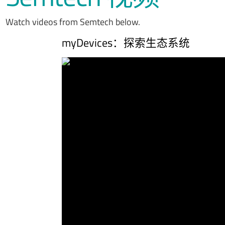
Watch videos from Semtech below.
myDevices：探索生态系统