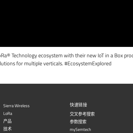
LoRa® Technology ecosystem with their new IoT in a Box pr
lutions for multiple verticals. #EcosystemExplored
快速链接
Sierra Wireless
L
o
R
a
交叉参考搜索
产品
参数搜索
技术
mySemtech